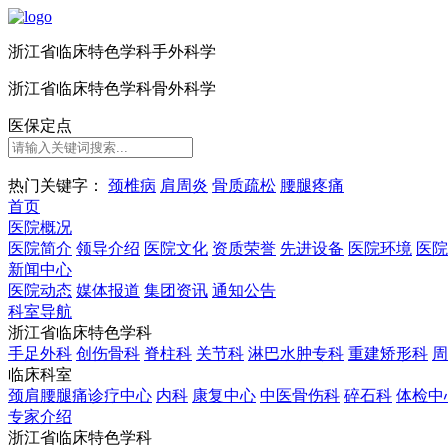
浙江省临床特色学科手外科学
浙江省临床特色学科骨外科学
医保定点
热门关键字：
颈椎病
肩周炎
骨质疏松
腰腿疼痛
首
页
医院概况
医院简介
领导介绍
医院文化
资质荣誉
先进设备
医院环境
医院
新闻中心
医院动态
媒体报道
集团资讯
通知公告
科室导航
浙江省临床特色学科
手足外科
创伤骨科
脊柱科
关节科
淋巴水肿专科
重建矫形科
周
临床科室
颈肩腰腿痛诊疗中心
内科
康复中心
中医骨伤科
碎石科
体检中
专家介绍
浙江省临床特色学科