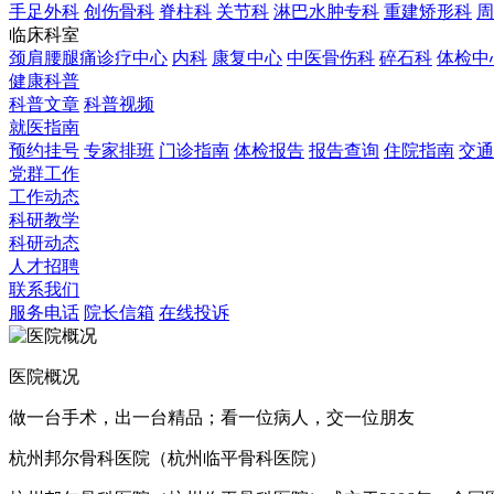
手足外科
创伤骨科
脊柱科
关节科
淋巴水肿专科
重建矫形科
周
临床科室
颈肩腰腿痛诊疗中心
内科
康复中心
中医骨伤科
碎石科
体检中
健康科普
科普文章
科普视频
就医指南
预约挂号
专家排班
门诊指南
体检报告
报告查询
住院指南
交通
党群工作
工作动态
科研教学
科研动态
人才招聘
联系我们
服务电话
院长信箱
在线投诉
医院概况
做一台手术，出一台精品；看一位病人，交一位朋友
杭州邦尔骨科医院（杭州临平骨科医院）