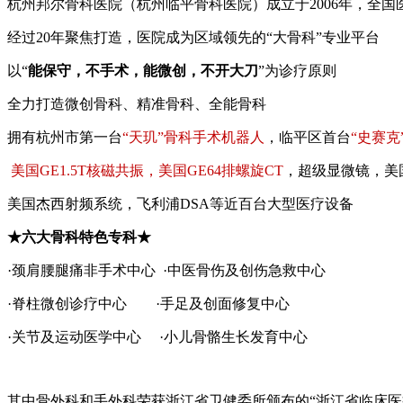
杭州邦尔骨科医院（杭州临平骨科医院）成立于2006年，全国
经过20年聚焦打造，医院成为区域领先的“大骨科”专业平台
以“
能保守，不手术，能微创，不开大刀
”为诊疗原则
全力打造微创骨科、精准骨科、全能骨科
拥有杭州市第一台
“天玑”骨科手术机器人
，临平区首台
“史赛克
美国GE1.5T核磁共振，美国GE64排螺旋CT
，超级显微镜，美
美国杰西射频系统，飞利浦DSA等近百台大型医疗设备
★六大骨科特色专科★
·颈肩腰腿痛非手术中心 ·中医骨伤及创伤急救中心
·脊柱微创诊疗中心 ·手足及创面修复中心
·关节及运动医学中心 ·小儿骨骼生长发育中心
其中骨外科和手外科荣获浙江省卫健委所颁布的“浙江省临床医