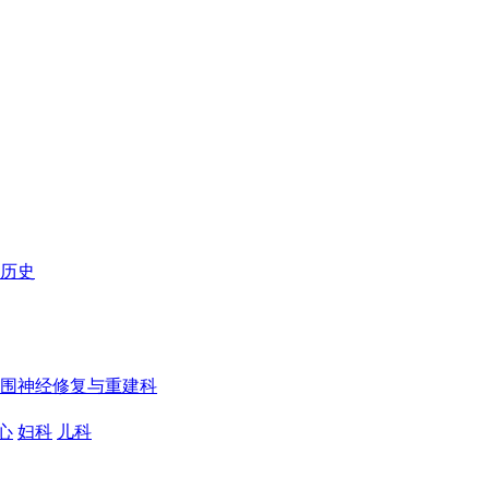
历史
围神经修复与重建科
心
妇科
儿科