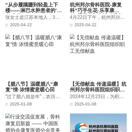
“从步履蹒跚到轻盈上下
杭州邦尔骨科医院-康复
楼——淋巴水肿患者的‘新
科“巧手生花·乐享康
生’之路”
复”手工花制作活动暖心
张女士是江苏本地人，3年前宫颈癌手术后，左下肢逐渐出现进行性肿胀，...
4月22日下午，杭州邦尔骨科医院康复科为住院患者及家属精心策划了...
落幕
2025-04-22
2025-04-22
【腊八节】温暖腊八“康
【无偿献血 传递温暖】杭
复”情·浓情蜜意暖心田
州邦尔骨科医院组织职工
无偿献血
“过了腊八就是年”，农历腊月初八，是中国传统腊八节。为传承弘扬传...
2024年12月23日，为积极响应临平区卫生系统无偿献血号召，杭州邦尔骨...
2025-01-08
2025-01-08