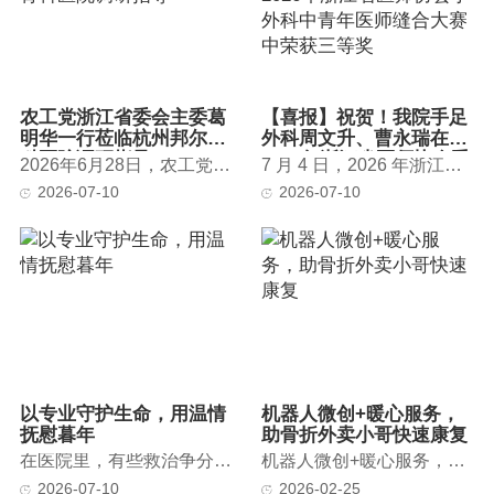
农工党浙江省委会主委葛
【喜报】祝贺！我院手足
明华一行莅临杭州邦尔骨
外科周文升、曹永瑞在
科医院调研指导
2026年浙江省医师协会手
2026年6月28日，农工党浙江省委会主委、杭州医学院副院长、浙江省...
7 月 4 日，2026 年浙江省医师协会手外科医师大会于温州君廷酒店圆...
外科中青年医师缝合大赛
2026-07-10
2026-07-10
中荣获三等奖
以专业守护生命，用温情
机器人微创+暖心服务，
抚慰暮年
助骨折外卖小哥快速康复
在医院里，有些救治争分夺秒，有些守护贯穿始终。杭州邦尔骨科医院内...
机器人微创+暖心服务，助骨折外卖小哥快速康复中新网浙江 2026-02-...
2026-07-10
2026-02-25