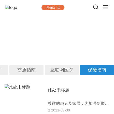
医保定点
就医指南
做一台手术，出一台精品；看一位病人，交一位朋友
南
交通指南
互联网医院
保险指南
此处未标题
尊敬的患者及家属：为加强新型冠状病毒感染肺炎的防控，控制疫情蔓延...
2021-09-30