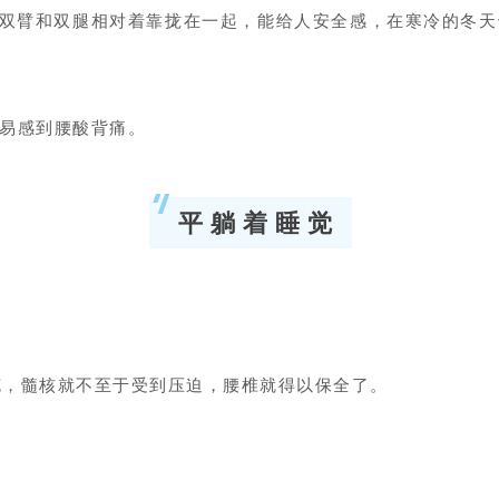
时，双臂和双腿相对着靠拢在一起，能给人安全感，在寒冷的冬
易感到腰酸背痛。
平 躺 着 睡 觉
克，髓核就不至于受到压迫，腰椎就得以保全了。