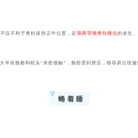
势不仅不利于脊柱保持正中位置，还
容易导致脊柱错位
的发生。
大半张脸都和枕头“亲密接触”，脸部受到挤压，很容易出现皱
蜷 着 睡