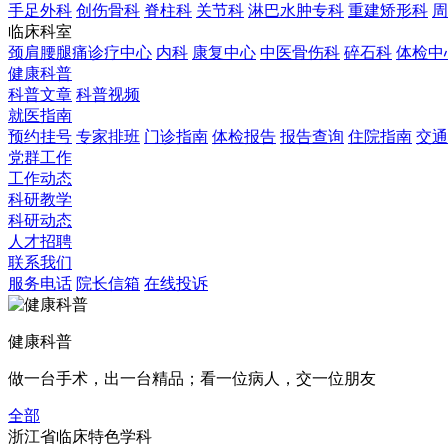
手足外科
创伤骨科
脊柱科
关节科
淋巴水肿专科
重建矫形科
周
临床科室
颈肩腰腿痛诊疗中心
内科
康复中心
中医骨伤科
碎石科
体检中
健康科普
科普文章
科普视频
就医指南
预约挂号
专家排班
门诊指南
体检报告
报告查询
住院指南
交通
党群工作
工作动态
科研教学
科研动态
人才招聘
联系我们
服务电话
院长信箱
在线投诉
健康科普
做一台手术，出一台精品；看一位病人，交一位朋友
全部
浙江省临床特色学科