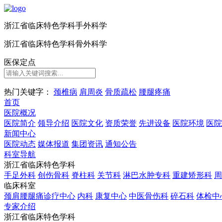
浙江省临床特色学科手外科学
浙江省临床特色学科骨外科学
医保定点
热门关键字：
颈椎病
肩周炎
骨质疏松
腰腿疼痛
首
页
医院概况
医院简介
领导介绍
医院文化
资质荣誉
先进设备
医院环境
医院
新闻中心
医院动态
媒体报道
集团资讯
通知公告
科室导航
浙江省临床特色学科
手足外科
创伤骨科
脊柱科
关节科
淋巴水肿专科
重建矫形科
周
临床科室
颈肩腰腿痛诊疗中心
内科
康复中心
中医骨伤科
碎石科
体检中
专家介绍
浙江省临床特色学科