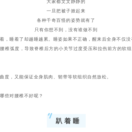
大家都文文静静的
一旦把被子掀起来
各种千奇百怪的姿势就有了
只有你想不到，没有谁做不到
着，睡着了却越睡越累。睡姿如果不正确，醒来后全身不仅没
加腰椎弧度，导致脊椎后方的小关节过度受压和拉伤前方的软组
曲度，又能保证全身肌肉、韧带等软组织自然放松。
哪些对腰椎不好呢？
趴 着 睡