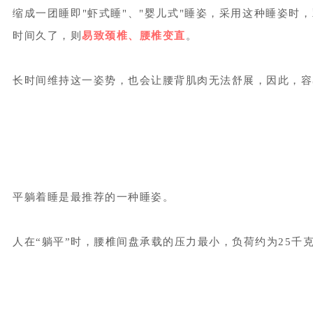
缩成一团睡即"虾式睡"、"婴儿式"睡姿，采用这种睡姿
时间久了，则
易致颈椎、腰椎变直
。
长时间维持这一姿势，也会让腰背肌肉无法舒展，因此，容
平躺着睡是最推荐的一种睡姿。
人在“躺平”时，腰椎间盘承载的压力最小，负荷约为25千