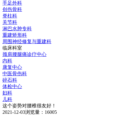
手足外科
创伤骨科
脊柱科
关节科
淋巴水肿专科
重建矫形科
周围神经修复与重建科
临床科室
颈肩腰腿痛诊疗中心
内科
康复中心
中医骨伤科
碎石科
体检中心
妇科
儿科
这个姿势对腰椎很友好！
2021-12-03
浏览量：16005