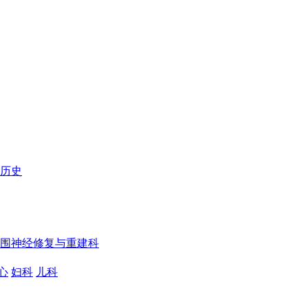
历史
围神经修复与重建科
心
妇科
儿科