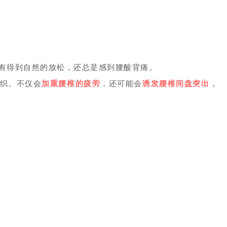
有得到自然的放松，还总是感到腰酸背痛。
织。不仅会
加重腰椎的疲劳
，还可能会
诱发腰椎间盘突出
，