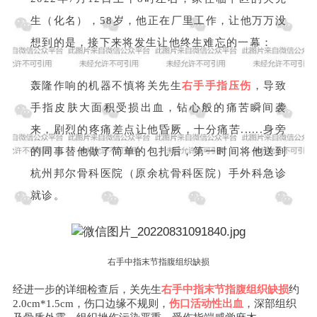
生（化名），58岁，他正在厂里工作，让他万万没
想到的是，接下来将发生让他终生难忘的一幕：
轰隆作响的机器不慎将关先生
右手手指压伤
，导致
手指皮肤大面积受损出血，钻心般的痛苦瞬间袭
来，剧烈的疼痛差点让他昏厥，十分痛苦......身旁
的同事替他做了简单的包扎后，第一时间将他送到
杭州邦尔骨科医院（原余杭骨科医院）手外科急诊
就诊。
右手中指末节指腹组织缺损
经进一步的详细检查后，关先生
右手中指末节指腹组织缺损
约
2.0cm*1.5cm，伤口边缘不规则，
伤口活动性出血
，深部组织