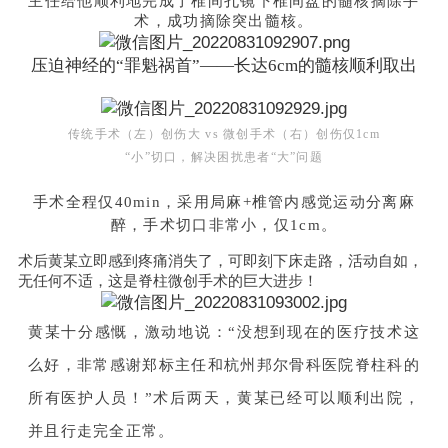
主任给他顺利地完成了椎间孔镜下椎间盘的髓核摘除手
术，成功摘除突出髓核。
压迫神经的“罪魁祸首”——长达6cm的髓核顺利取出
传统手术（左）创伤大 vs 微创手术（右）创伤仅1cm
“小”切口，解决困扰患者“大”问题
手术全程仅40min，采用局麻+椎管内感觉运动分离麻
醉，手术切口非常小，仅1cm
。
术后黄某立即感到疼痛消失了，可即刻下床走路，活动自如，
无任何不适，这是脊柱微创手术的巨大进步！
黄某十分感慨，激动地说：“没想到现在的医疗技术这
么好，非常感谢郑标主任和杭州邦尔骨科医院脊柱科的
所有医护人员！”术后两天，黄某已经可以顺利出院，
并且行走完全正常。