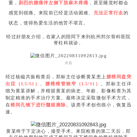
重，
剧烈的腰痛伴左侧下肢麻木疼痛
，甚至睡觉时都会
感觉到很痛。来院前已经是活动困难、
无法正常行走
的
状态，使得热爱生活的他苦不堪言。
经过好朋友介绍，在家人的陪同下来到杭州邦尔骨科医院
脊柱科就诊。
术前
经过核磁共振检查后，郑标主任诊断黄某患上
腰椎间盘突
出症（L5/S1）、腰椎椎管狭窄（L5/S1）
。郑标主任详
细为黄某讲解，并根据黄某的病史、年龄、影像检查为其
制定精准的手术治疗方案。最终决定采取微创手术方式，
在
椎间孔镜下进行髓核摘除
。该类手术创伤很小，恢复迅
速。
黄某终于下定决心，接受手术。来院检查的第二天后，郑