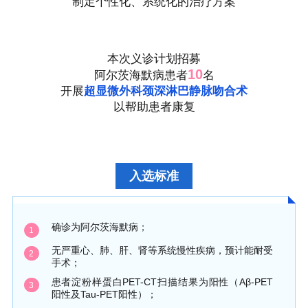
制定个性化、系统化的治疗方案
本次义诊计划招募
10
阿尔茨海默病患者
名
开展
超显微外科颈深淋巴静脉吻合术
以帮助患者康复
入选标准
确诊为阿尔茨海默病；
1
无严重心、肺、肝、肾等系统慢性疾病，预计能耐受
2
手术；
患者淀粉样蛋白PET-CT扫描结果为阳性（Aβ-PET
3
阳性及Tau-PET阳性）；