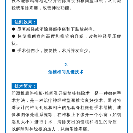
技术能够精确地定位并去除病变的椎间盘组织，从而减
轻或消除疼痛，改善神经功能。
达到效果：
● 显著减轻或消除腰部疼痛和下肢放射痛。
● 恢复椎间盘的高度和椎管的容积，改善神经受压症
状。
● 手术创伤小，恢复快，术后并发症少。
2.
颈椎椎间孔镜技术
技术简介：
即颈椎后路椎板-椎间孔开窗髓核摘除术，是一种微创手
术方法，是一种治疗神经根型颈椎病良好技术。通过特
殊设计的椎间孔镜和相应的配套脊柱微创手术器械、成
像和图像处理系统等，在椎板上下缘开一个小窗（如钥
匙孔大小）进行手术，清除突出的髓核和增生的骨质，
以解除对神经根的压力，从而消除疼痛。