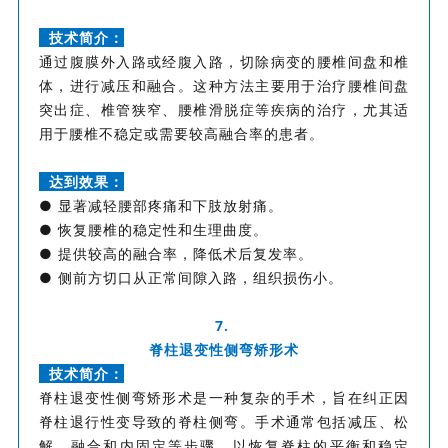
技术简介：
通过腹膜外入路或经腹入路，切除病变的腰椎间盘和椎
体，进行减压和融合。这种方法主要用于治疗腰椎间盘
突出症、椎管狭窄、腰椎滑脱症等疾病的治疗，尤其适
用于腰椎不稳定或需要较高融合率的患者。
达到效果：
● 显著减轻腰部疼痛和下肢放射痛。
● 恢复腰椎的稳定性和生理曲度。
● 提供较高的融合率，降低术后复发率。
● 侧前方切口从正常间隙入路，组织损伤小。
7.
脊柱退变性侧弯矫形术
技术简介：
脊柱退变性侧弯矫形术是一种复杂的手术，旨在纠正因
脊柱退行性变导致的脊柱侧弯。手术通常包括减压、松
解、融合和内固定等步骤，以恢复脊柱的平衡和稳定