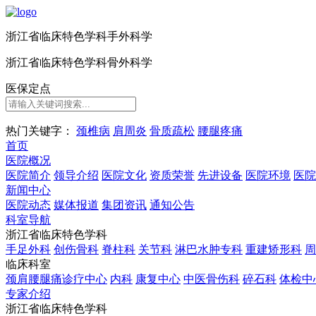
浙江省临床特色学科手外科学
浙江省临床特色学科骨外科学
医保定点
热门关键字：
颈椎病
肩周炎
骨质疏松
腰腿疼痛
首
页
医院概况
医院简介
领导介绍
医院文化
资质荣誉
先进设备
医院环境
医院
新闻中心
医院动态
媒体报道
集团资讯
通知公告
科室导航
浙江省临床特色学科
手足外科
创伤骨科
脊柱科
关节科
淋巴水肿专科
重建矫形科
周
临床科室
颈肩腰腿痛诊疗中心
内科
康复中心
中医骨伤科
碎石科
体检中
专家介绍
浙江省临床特色学科