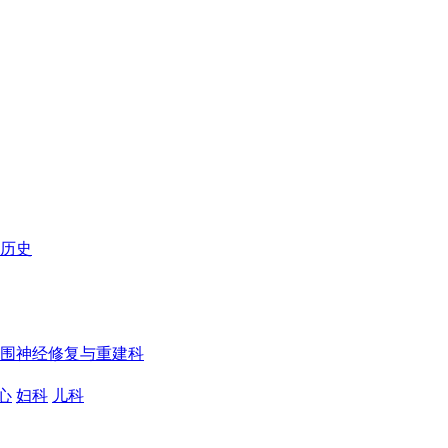
历史
围神经修复与重建科
心
妇科
儿科