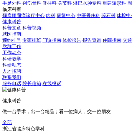
手足外科
创伤骨科
脊柱科
关节科
淋巴水肿专科
重建矫形科
周
临床科室
颈肩腰腿痛诊疗中心
内科
康复中心
中医骨伤科
碎石科
体检中
健康科普
科普文章
科普视频
就医指南
预约挂号
专家排班
门诊指南
体检报告
报告查询
住院指南
交通
党群工作
工作动态
科研教学
科研动态
人才招聘
联系我们
服务电话
院长信箱
在线投诉
健康科普
做一台手术，出一台精品；看一位病人，交一位朋友
全部
浙江省临床特色学科