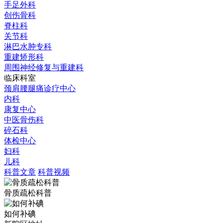
手足外科
创伤骨科
脊柱科
关节科
淋巴水肿专科
重建矫形科
周围神经修复与重建科
临床科室
颈肩腰腿痛诊疗中心
内科
康复中心
中医骨伤科
碎石科
体检中心
妇科
儿科
科普文章
科普视频
骨质疏松科普
如何补碘